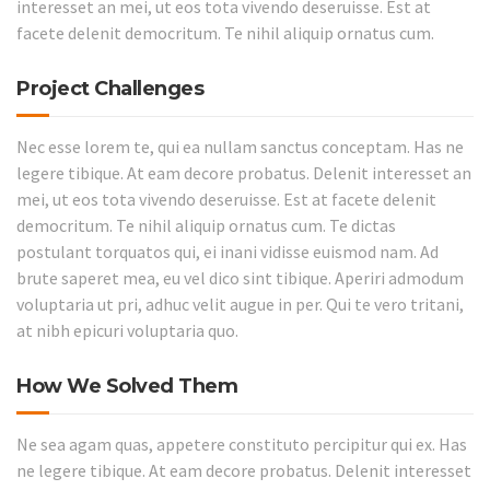
interesset an mei, ut eos tota vivendo deseruisse. Est at
facete delenit democritum. Te nihil aliquip ornatus cum.
Project Challenges
Nec esse lorem te, qui ea nullam sanctus conceptam. Has ne
legere tibique. At eam decore probatus. Delenit interesset an
mei, ut eos tota vivendo deseruisse. Est at facete delenit
democritum. Te nihil aliquip ornatus cum. Te dictas
postulant torquatos qui, ei inani vidisse euismod nam. Ad
brute saperet mea, eu vel dico sint tibique. Aperiri admodum
voluptaria ut pri, adhuc velit augue in per. Qui te vero tritani,
at nibh epicuri voluptaria quo.
How We Solved Them
Ne sea agam quas, appetere constituto percipitur qui ex. Has
ne legere tibique. At eam decore probatus. Delenit interesset