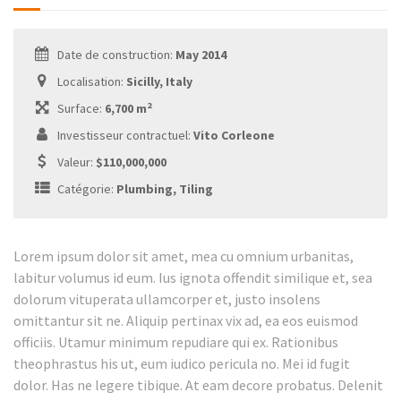
Date de construction:
May 2014
Localisation:
Sicilly, Italy
2
Surface:
6,700 m
Investisseur contractuel:
Vito Corleone
Valeur:
$110,000,000
Catégorie:
Plumbing, Tiling
Lorem ipsum dolor sit amet, mea cu omnium urbanitas,
labitur volumus id eum. Ius ignota offendit similique et, sea
dolorum vituperata ullamcorper et, justo insolens
omittantur sit ne. Aliquip pertinax vix ad, ea eos euismod
officiis. Utamur minimum repudiare qui ex. Rationibus
theophrastus his ut, eum iudico pericula no. Mei id fugit
dolor. Has ne legere tibique. At eam decore probatus. Delenit